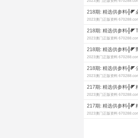
2023澳门正版资料 670288.co
218期: 精选供参料╬
2023澳门正版资料 670288.co
218期: 精选供参料╬
2023澳门正版资料 670288.co
218期: 精选供参料
2023澳门正版资料 670288.co
218期: 精选供参料╬
2023澳门正版资料 670288.co
217期: 精选供参料
2023澳门正版资料 670288.co
217期: 精选供参料
2023澳门正版资料 670288.co