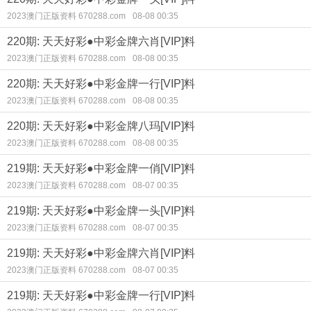
2023澳门正版资料 670288.com
08-08 00:35
220期: 天天好彩●中彩金牌六肖[VIP]料
2023澳门正版资料 670288.com
08-08 00:35
220期: 天天好彩●中彩金牌一行[VIP]料
2023澳门正版资料 670288.com
08-08 00:35
220期: 天天好彩●中彩金牌八玛[VIP]料
2023澳门正版资料 670288.com
08-08 00:35
219期: 天天好彩●中彩金牌一俏[VIP]料
2023澳门正版资料 670288.com
08-07 00:35
219期: 天天好彩●中彩金牌一头[VIP]料
2023澳门正版资料 670288.com
08-07 00:35
219期: 天天好彩●中彩金牌六肖[VIP]料
2023澳门正版资料 670288.com
08-07 00:35
219期: 天天好彩●中彩金牌一行[VIP]料