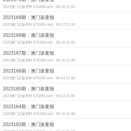
2023澳门正版资料 670288.com
06-18 21:43
2023169期：澳门孩童报
2023澳门正版资料 670288.com
06-17 21:43
2023168期：澳门孩童报
2023澳门正版资料 670288.com
06-16 21:43
2023167期：澳门孩童报
2023澳门正版资料 670288.com
06-15 21:43
2023166期：澳门孩童报
2023澳门正版资料 670288.com
06-14 21:43
2023165期：澳门孩童报
2023澳门正版资料 670288.com
06-13 21:45
2023164期：澳门孩童报
2023澳门正版资料 670288.com
06-12 21:48
2023163期：澳门孩童报