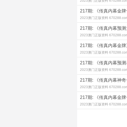
2023澳门正版资料 670288.co
217期: 《传真内幕金
2023澳门正版资料 670288.co
217期: 《传真内幕预
2023澳门正版资料 670288.co
217期: 《传真内幕金
2023澳门正版资料 670288.co
217期: 《传真内幕预
2023澳门正版资料 670288.co
217期: 《传真内幕神
2023澳门正版资料 670288.co
217期: 《传真内幕金
2023澳门正版资料 670288.co