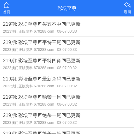
彩坛至尊
首页
返回
219期: 彩坛至尊◤买五不中◥已更新
2023澳门正版资料 670288.com
08-07 00:33
219期: 彩坛至尊◤平特三尾◥已更新
2023澳门正版资料 670288.com
08-07 00:33
219期: 彩坛至尊◤平特四肖◥已更新
2023澳门正版资料 670288.com
08-07 00:32
219期: 彩坛至尊◤最新杀码◥已更新
2023澳门正版资料 670288.com
08-07 00:32
219期: 彩坛至尊◤稳禁一肖◥已更新
2023澳门正版资料 670288.com
08-07 00:32
219期: 彩坛至尊◤绝杀一尾◥已更新
2023澳门正版资料 670288.com
08-07 00:32
219期: 彩坛至尊◤绝杀一头◥已更新