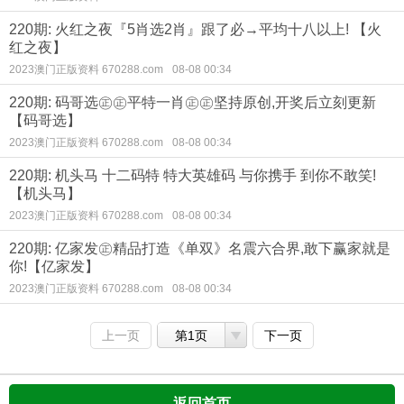
220期: 火红之夜『5肖选2肖』跟了必→平均十八以上! 【火
红之夜】
2023澳门正版资料 670288.com
08-08 00:34
220期: 码哥选㊣㊣平特一肖㊣㊣坚持原创,开奖后立刻更新
【码哥选】
2023澳门正版资料 670288.com
08-08 00:34
220期: 机头马 十二码特 特大英雄码 与你携手 到你不敢笑!
【机头马】
2023澳门正版资料 670288.com
08-08 00:34
220期: 亿家发㊣精品打造《单双》名震六合界,敢下赢家就是
你!【亿家发】
2023澳门正版资料 670288.com
08-08 00:34
上一页
第1页
下一页
返回首页