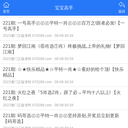
宝宝高手
首页
返回
221期: 一号高手㊣㊣㊣平特一肖㊣㊣㊣百万之!跟者必发!【一
号高手】
2023澳门正版资料 670288.com
08-09 00:34
221期: 梦回江南《⑥肖选①肖》终极挑战,上帝的礼物!【梦回
江南】
2023澳门正版资料 670288.com
08-09 00:34
221期: ☆★快乐精品★☆平特一肖★☆看好的给个顶!【快乐
精品】
2023澳门正版资料 670288.com
08-09 00:34
221期: 火红之夜『5肖选2肖』跟了必→平均十八以上! 【火
红之夜】
2023澳门正版资料 670288.com
08-09 00:34
221期: 码哥选㊣㊣平特一肖㊣㊣坚持原创,开奖后立刻更新
【码哥选】