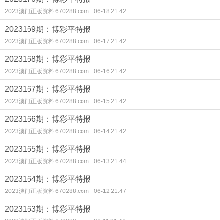
2023澳门正版资料 670288.com
06-18 21:42
2023169期：博彩平特报
2023澳门正版资料 670288.com
06-17 21:42
2023168期：博彩平特报
2023澳门正版资料 670288.com
06-16 21:42
2023167期：博彩平特报
2023澳门正版资料 670288.com
06-15 21:42
2023166期：博彩平特报
2023澳门正版资料 670288.com
06-14 21:42
2023165期：博彩平特报
2023澳门正版资料 670288.com
06-13 21:44
2023164期：博彩平特报
2023澳门正版资料 670288.com
06-12 21:47
2023163期：博彩平特报