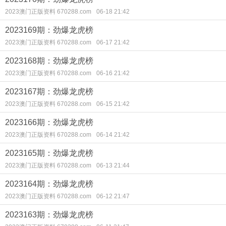
2023澳门正版资料 670288.com
06-18 21:42
2023169期：劲爆龙虎榜
2023澳门正版资料 670288.com
06-17 21:42
2023168期：劲爆龙虎榜
2023澳门正版资料 670288.com
06-16 21:42
2023167期：劲爆龙虎榜
2023澳门正版资料 670288.com
06-15 21:42
2023166期：劲爆龙虎榜
2023澳门正版资料 670288.com
06-14 21:42
2023165期：劲爆龙虎榜
2023澳门正版资料 670288.com
06-13 21:44
2023164期：劲爆龙虎榜
2023澳门正版资料 670288.com
06-12 21:47
2023163期：劲爆龙虎榜