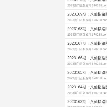
2023澳门正版资料 670288.co
2023169期：八仙指路
2023澳门正版资料 670288.co
2023168期：八仙指路
2023澳门正版资料 670288.co
2023167期：八仙指路
2023澳门正版资料 670288.co
2023166期：八仙指路
2023澳门正版资料 670288.co
2023165期：八仙指路
2023澳门正版资料 670288.co
2023164期：八仙指路
2023澳门正版资料 670288.co
2023163期：八仙指路