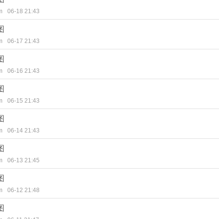
m
06-18 21:43
图
m
06-17 21:43
图
m
06-16 21:43
图
m
06-15 21:43
图
m
06-14 21:43
图
m
06-13 21:45
图
m
06-12 21:48
图