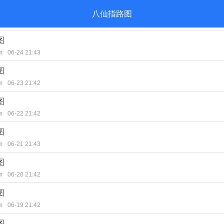
八仙指路图
图
m
06-24 21:43
图
m
06-23 21:42
图
m
06-22 21:42
图
m
06-21 21:43
图
m
06-20 21:42
图
m
06-19 21:42
图