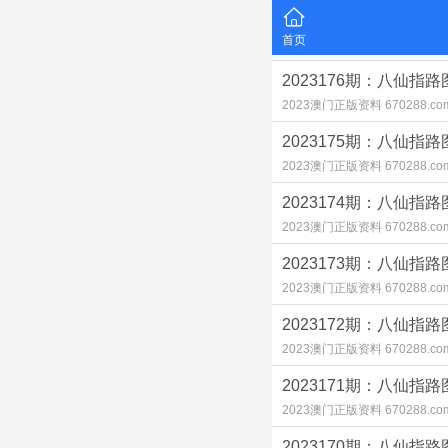
首页
2023176期：八仙指路
2023澳门正版资料 670288.co
2023175期：八仙指路
2023澳门正版资料 670288.co
2023174期：八仙指路
2023澳门正版资料 670288.co
2023173期：八仙指路
2023澳门正版资料 670288.co
2023172期：八仙指路
2023澳门正版资料 670288.co
2023171期：八仙指路
2023澳门正版资料 670288.co
2023170期：八仙指路