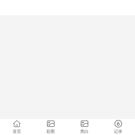
首页
彩图
黑白
记录