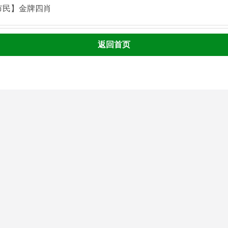
市民】金牌四肖
返回首页