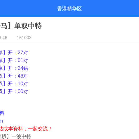
香港精华区
野马】单双中特
:46
161003
单
】开：27对
单
】开：01对
单
】开：24错
双
】开：46对
双
】开：10对
双
】开：00对
资料
m
站或本资料，一起交流！
小贩】一波中特