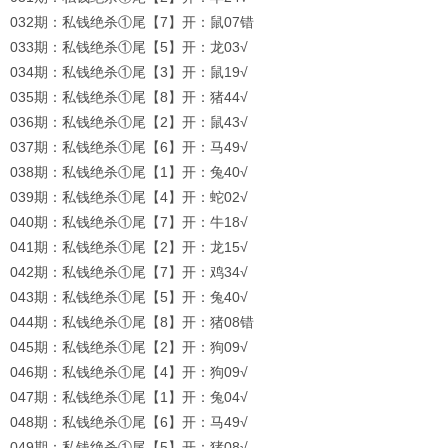
032期：私钱绝杀①尾【7】开：鼠07错
033期：私钱绝杀①尾【5】开：龙03√
034期：私钱绝杀①尾【3】开：鼠19√
035期：私钱绝杀①尾【8】开：猪44√
036期：私钱绝杀①尾【2】开：鼠43√
037期：私钱绝杀①尾【6】开：马49√
038期：私钱绝杀①尾【1】开：兔40√
039期：私钱绝杀①尾【4】开：蛇02√
040期：私钱绝杀①尾【7】开：牛18√
041期：私钱绝杀①尾【2】开：龙15√
042期：私钱绝杀①尾【7】开：鸡34√
043期：私钱绝杀①尾【5】开：兔40√
044期：私钱绝杀①尾【8】开：猪08错
045期：私钱绝杀①尾【2】开：狗09√
046期：私钱绝杀①尾【4】开：狗09√
047期：私钱绝杀①尾【1】开：兔04√
048期：私钱绝杀①尾【6】开：马49√
049期：私钱绝杀①尾【5】开：猪08√