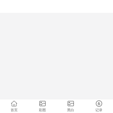
首页
彩图
黑白
记录