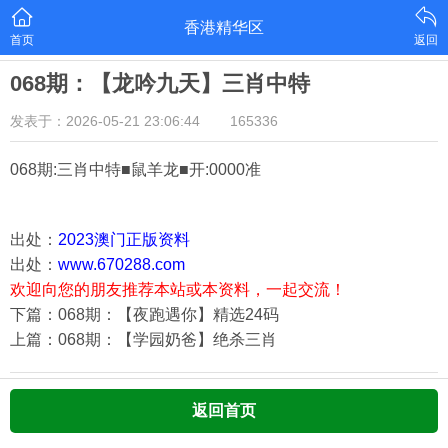
香港精华区
首页
返回
068期：【龙吟九天】三肖中特
发表于：2026-05-21 23:06:44
165336
068期:三肖中特■鼠羊龙
■开:0000准
出处：
2023澳门正版资料
出处：
www.670288.com
欢迎向您的朋友推荐本站或本资料，一起交流！
下篇：068期：【夜跑遇你】精选24码
上篇：068期：【学园奶爸】绝杀三肖
返回首页