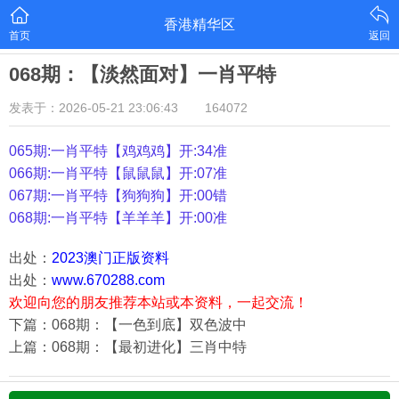
香港精华区
首页
返回
068期：【淡然面对】一肖平特
发表于：2026-05-21 23:06:43
164072
065期:一肖平特【鸡鸡鸡】开:34准
066期:一肖平特【鼠鼠鼠】开:07准
067期:一肖平特【狗狗狗】开:00错
068期:一肖平特【羊羊羊】开:00准
出处：
2023澳门正版资料
出处：
www.670288.com
欢迎向您的朋友推荐本站或本资料，一起交流！
下篇：068期：【一色到底】双色波中
上篇：068期：【最初进化】三肖中特