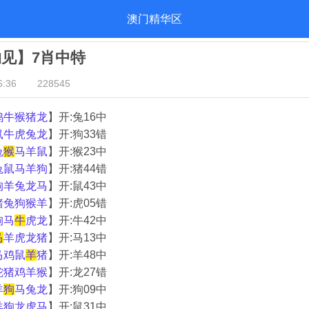
澳门精华区
灼见】7肖中特
:36
228545
鸡牛猴猪龙
】开:兔16中
鼠牛虎兔龙
】开:狗33错
兔
猴
马羊鼠
】开:猴23中
兔鼠马羊狗
】开:猪44错
狗羊兔龙马
】开:鼠43中
猪兔狗猴羊
】开:虎05错
狗马
牛
虎龙
】开:牛42中
马
羊虎龙猪
】开:马13中
马鸡鼠
羊
猪
】开:羊48中
蛇猪鸡羊猴
】开:龙27错
羊
狗
马兔龙
】开:狗09中
羊狗龙虎马
】开:鼠31中