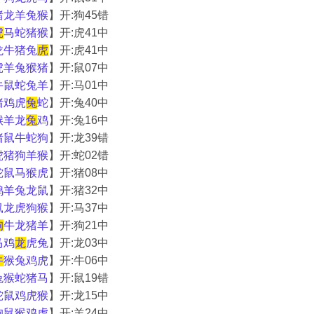
猪龙羊兔猴
】开:狗45错
虎
马蛇猪猴
】开:虎41中
龙牛猪兔
虎
】开:虎41中
虎羊兔猴猪
】开:鼠07中
牛鼠蛇兔羊
】开:马01中
猪鸡虎
兔
蛇
】开:兔40中
猴羊龙
兔
鸡
】开:兔16中
猪鼠牛蛇狗
】开:龙39错
虎猪狗羊猴
】开:蛇02错
蛇鼠马猴虎
】开:猪08中
鸡羊兔龙鼠
】开:猪32中
鼠龙虎狗猴
】开:马37中
狗
牛龙猪羊
】开:狗21中
马鸡
龙
虎兔
】开:龙03中
牛
猴兔鸡虎
】开:牛06中
兔猴蛇猪马
】开:鼠19错
蛇鼠鸡虎猴
】开:龙15中
狗鼠猴鸡虎
】开:羊24中