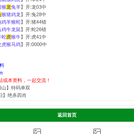
猪猴
龙
兔羊
】开:龙03中
兔
猴猪鸡龙
】开:兔28中
狗鸡羊猴蛇
】开:猪44错
马鸡牛龙鼠
】开:蛇26错
羊蛇
虎
猴牛
】开:虎41中
龙虎猴马鸡
】开:0000中
资料
m
站或本资料，一起交流！
归山】特码单双
依旧】绝杀四肖
返回首页